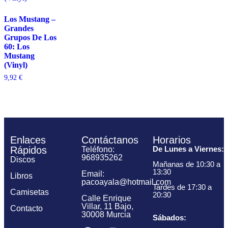
Los Mustang –
Grandes
Grupos De Los
60: Los
Mustang
(Vinyl)
9,92
€
Enlaces
Contáctanos
Horarios
Rápidos
De Lunes a Viernes:
Teléfono:
968935262
Discos
Mañanas de 10:30 a
13:30
Email:
Libros
pacoayala@hotmail.com
Tardes de 17:30 a
Camisetas
20:30
Calle Enrique
Villar, 11 Bajo,
Contacto
30008 Murcia
Sábados: