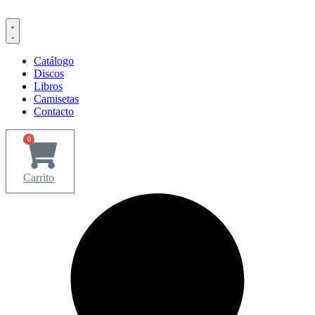
Ir
al
contenido
Catálogo
Discos
Libros
Camisetas
Contacto
0
Carrito