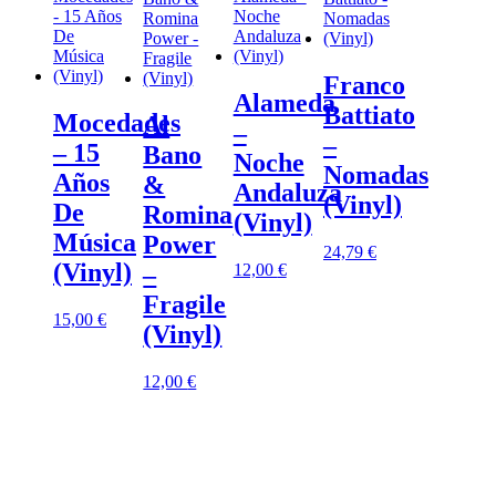
Franco
Alameda
Battiato
Mocedades
Al
–
–
– 15
Bano
Noche
Nomadas
Años
&
Andaluza
(Vinyl)
De
Romina
(Vinyl)
Música
Power
24,79
€
(Vinyl)
12,00
€
–
Fragile
15,00
€
(Vinyl)
12,00
€