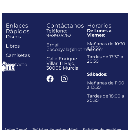
Enlaces
Contáctanos
Horarios
Rápidos
De Lunes a
Teléfono:
Viernes:
968935262
Discos
Mañanas de 10:30
Email:
Libros
a 13:30
pacoayala@hotmail.com
Camisetas
Tardes de 17:30 a
Calle Enrique
20:30
Villar, 11 Bajo,
Contacto
30008 Murcia
Sábados:
Mañanas de 11:00
a 13:30
Tardes de 18:00 a
20:30
Aviso Legal
–
Política de privacidad
–
Política de cookies
–