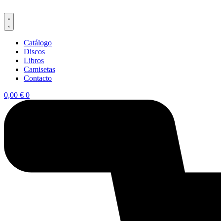
Ir
al
contenido
Catálogo
Discos
Libros
Camisetas
Contacto
0,00
€
0