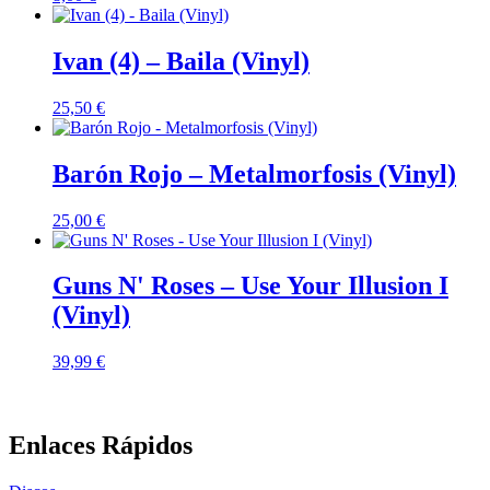
Ivan (4) – Baila (Vinyl)
25,50
€
Barón Rojo – Metalmorfosis (Vinyl)
25,00
€
Guns N' Roses – Use Your Illusion I
(Vinyl)
39,99
€
Enlaces Rápidos