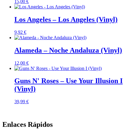
15,00
€
Los Angeles – Los Angeles (Vinyl)
9,92
€
Alameda – Noche Andaluza (Vinyl)
12,00
€
Guns N' Roses – Use Your Illusion I
(Vinyl)
39,99
€
Enlaces Rápidos