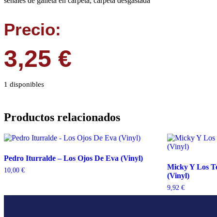
señales de galleta en carpeta, carpeta desgastada
Precio:
3,25
€
1 disponibles
Productos relacionados
Pedro Iturralde – Los Ojos De Eva (Vinyl)
Micky Y Los To
10,00
€
(Vinyl)
9,92
€