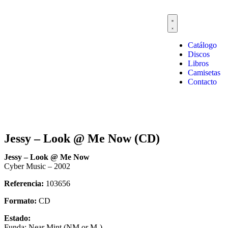
Catálogo
Discos
Libros
Camisetas
Contacto
Jessy – Look @ Me Now (CD)
Jessy – Look @ Me Now
Cyber Music – 2002
Referencia:
103656
Formato:
CD
Estado:
Funda: Near Mint (NM or M-)