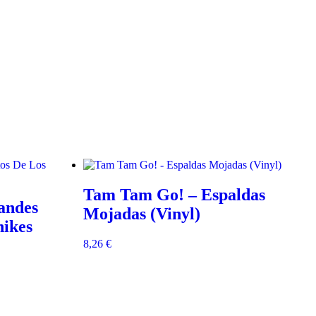
Tam Tam Go! – Espaldas
andes
Mojadas (Vinyl)
nikes
8,26
€