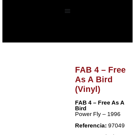
0
FAB 4 – Free
As A Bird
(Vinyl)
FAB 4 – Free As A
Bird
Power Fly – 1996
Referencia:
97049