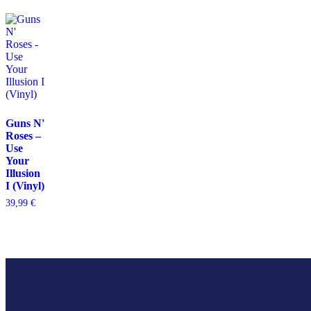
Guns N'
Roses –
Use
Your
Illusion
I (Vinyl)
39,99
€