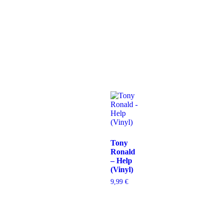
Tony
Ronald
– Help
(Vinyl)
9,99
€