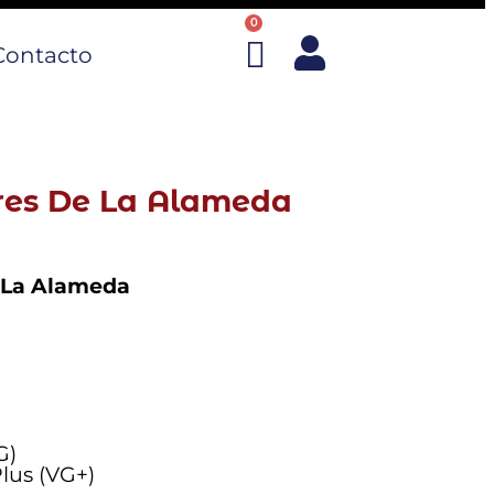
0
Contacto
res De La Alameda
 La Alameda
G)
lus (VG+)