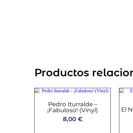
Productos relaci
Pedro Iturralde –
El 
¡Fabuloso! (Vinyl)
8,00
€